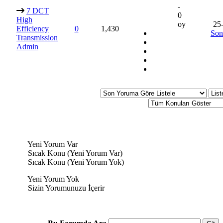
-
7 DCT
0
High
oy
25
Efficiency
0
1,430
Son
Transmission
Admin
Yeni Yorum Var
Sıcak Konu (Yeni Yorum Var)
Sıcak Konu (Yeni Yorum Yok)
Yeni Yorum Yok
Sizin Yorumunuzu İçerir