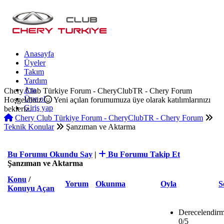
Anasayfa
Üyeler
Takım
Yardım
Ara
Chery Club Türkiye Forum - CheryClubTR - Chery Forum
Üye ol
Hoşgeldiniz
Yeni açılan forumumuza üye olarak katılımlarınızı
Giriş yap
bekleriz.
Chery Club Türkiye Forum - CheryClubTR - Chery Forum
Teknik Konular
Şanzıman ve Aktarma
Bu Forumu Okundu Say
|
Bu Forumu Takip Et
Şanzıman ve Aktarma
Konu
/
Yorum
Okunma
Oyla
S
Konuyu Açan
Derecelendirm
0/5