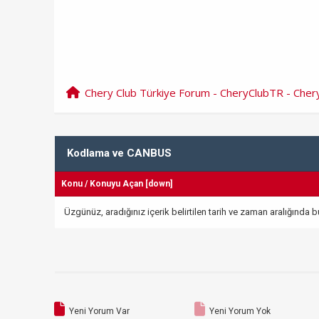
Chery Club Türkiye Forum - CheryClubTR - Che
Kodlama ve CANBUS
Konu
/
Konuyu Açan
[
down
]
Üzgünüz, aradığınız içerik belirtilen tarih ve zaman aralığında
Yeni Yorum Var
Yeni Yorum Yok