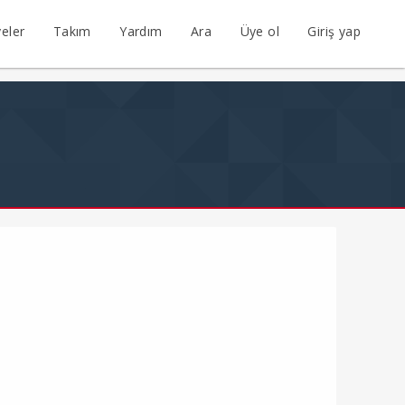
eler
Takım
Yardım
Ara
Üye ol
Giriş yap