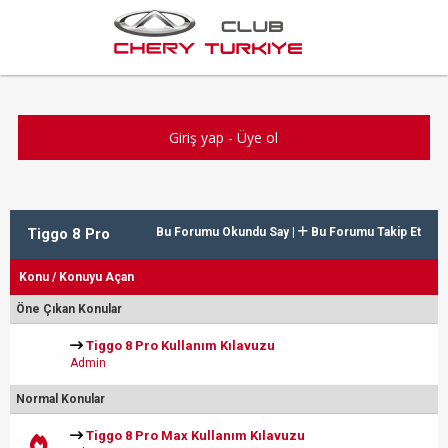
Giriş yap
-
Üye ol
Tiggo 8 Pro
Bu Forumu Okundu Say
|
Bu Forumu Takip Et
Konu
/
Konuyu Açan
Öne Çıkan Konular
Tiggo 8 Pro Kullanım Kılavuzu
Admin
Normal Konular
Tiggo 8 Pro Max Kullanım Kılavuzu