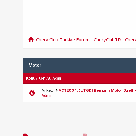
Chery Club Türkiye Forum - CheryClubTR - Che
Motor
Konu
/
Konuyu Açan
Anket:
ACTECO 1.6L TGDI Benzinli Motor Özellik
Admin