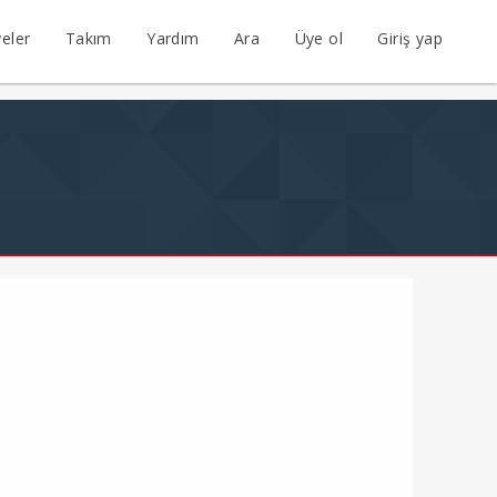
eler
Takım
Yardım
Ara
Üye ol
Giriş yap