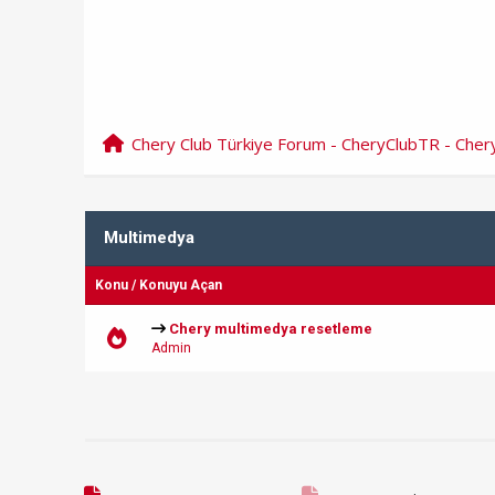
Chery Club Türkiye Forum - CheryClubTR - Che
Multimedya
Konu
/
Konuyu Açan
Chery multimedya resetleme
Admin