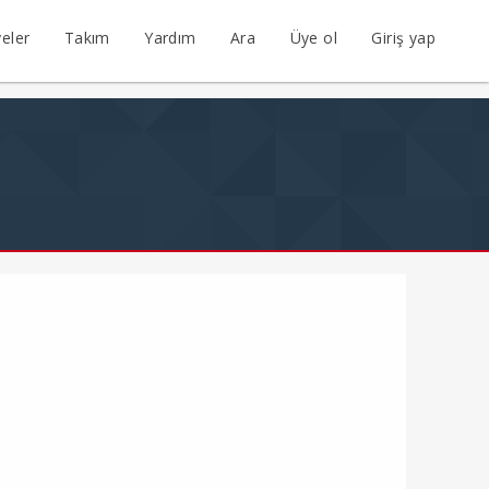
eler
Takım
Yardım
Ara
Üye ol
Giriş yap