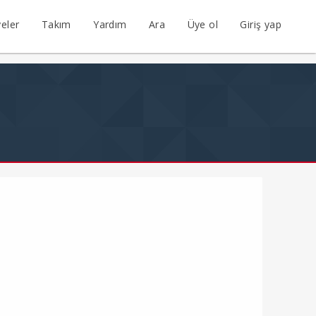
eler
Takım
Yardım
Ara
Üye ol
Giriş yap