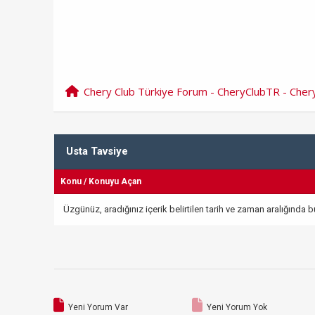
Chery Club Türkiye Forum - CheryClubTR - Che
Usta Tavsiye
Konu
/
Konuyu Açan
Üzgünüz, aradığınız içerik belirtilen tarih ve zaman aralığında
Yeni Yorum Var
Yeni Yorum Yok