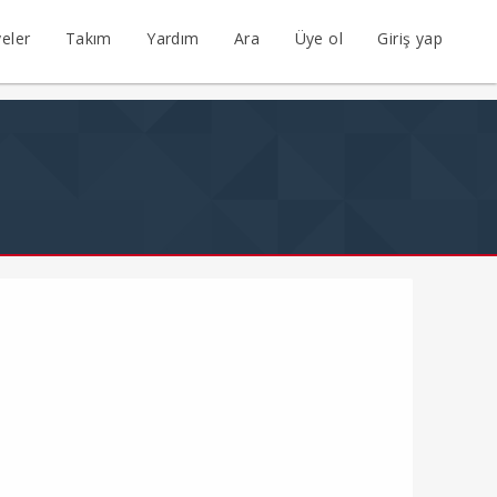
eler
Takım
Yardım
Ara
Üye ol
Giriş yap