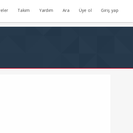
eler
Takım
Yardım
Ara
Üye ol
Giriş yap