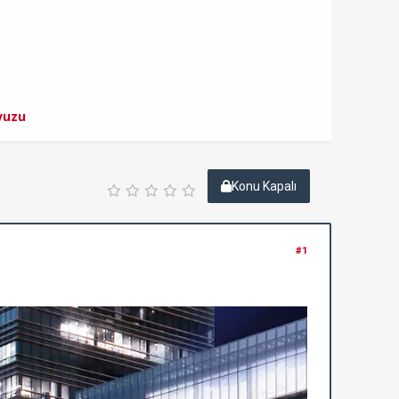
vuzu
Konu Kapalı
#1